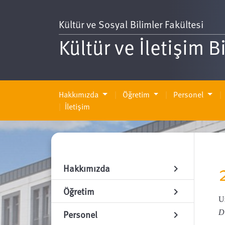
Kültür ve Sosyal Bilimler Fakültesi
Kültür ve İletişim B
Hakkımızda
Öğretim
Personel
İletişim
Hakkımızda
chevron_right
Öğretim
chevron_right
U
Personel
Di
chevron_right