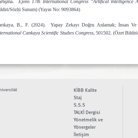
artışma.
Ejons 17th Internatıonal Congress "Artifical Intelligence
ildiri/Sözlü Sunum) (Yayın No: 9093864)
arıkaya, B., F. (2024). Yapay Zekayı Doğru Anlamak; İnsan Ve
ternational Cankaya Scientific Studıes Congress
, 501502. (Özet Bildi
niversität
KİBB Kalite
Staj
S.S.S
TALKİ Dergisi
Yönetmelik ve
Yönergeler
İletişim