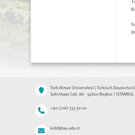
T
B
S
In
Türk-Alman Üniversitesi | Türkisch-Deutsche U
Şahinkaya Cad. 86 - 34820 Beykoz / İSTANBUL
+90 (216) 333 30 00
ksbf@tau.edu.tr