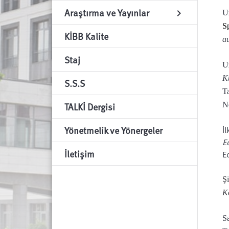
Araştırma ve Yayınlar
chevron_right
U
S
KİBB Kalite
a
Staj
U
K
S.S.S
T
TALKİ Dergisi
N
Yönetmelik ve Yönergeler
İl
E
İletişim
E
Ş
K
S