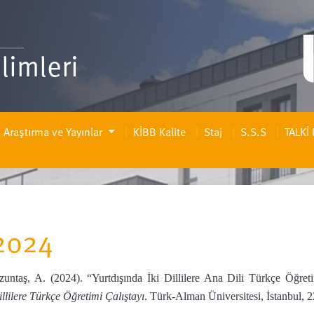
ilimleri
Araştırma ve Yayınlar
KİBB Kalite
Staj
S.S.S
TALKİ 
2024
zuntaş, A. (2024). “Yurtdışında İki Dillilere Ana Dili Türkçe Öğret
llilere Türkçe Öğretimi Çalıştayı
. Türk-Alman Üniversitesi, İstanbul, 