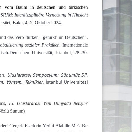
en vom Baum in deutschen und türkischen
: Interdisziplinäre Vernetzung in Hinsicht
rsitet,
Baku, 4.-5. Oktober 2024.
nd das Verb ‘türken - getürkt’ im Deutschen“.
balisierung sozialer Praktiken.
Internationale
isch-Deutschen Universität, Istanbul,
28.-30.
arı.
Uluslararası Sempozyum: Günümüz Dil,
m, Yöntem, Teknikler,
İstanbul Üniversitesi
lms,
13
.
U
l
uslararası
'
Yeni Dünyada İ
le
tişim
'
Söz
l
ü Sunum
)
eri Gerçek Eserlerin Yerini Alabilir Mi?- Bır