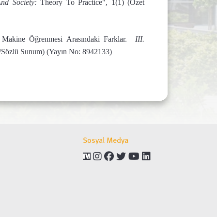
 And Society:
Theory To Practice", 1(1) (Özet
 Makine Öğrenmesi Arasındaki Farklar.
III.
ri/Sözlü Sunum) (Yayın No: 8942133)
Sosyal Medya