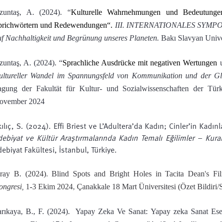
zuntaş, A. (2024). “
Kulturelle Wahrnehmungen und Bedeutung
prichwörtern und Redewendungen“.
III. INTERNATIONALES SYMPOSIUM
uf Nachhaltigkeit und Begrünung unseres Planeten.
Bakı Slavyan Unive
zuntaş, A. (2024). “
Sprachliche Ausdrücke mit negativen Wertungen
u
ultureller Wandel im Spannungsfeld von Kommunikation und der Glo
agung der Fakultät für Kultur- und Sozialwissenschaften der Türk
ovember 2024
kılıç, S. (2024). ​​​​Effi Briest ve L’Adultera’da Kadın; Cinler’in Kadınl
debiyat ve Kültür Araştırmalarında Kadın Temalı Eğilimler – Kura
debiyat Fakültesi, İstanbul, Türkiye.
iray B. (2024)
.
Blind Spots and Bright Holes in Tacita Dean
'
s Fi
ongresi
,
1
-
3 Ekim 2024
,
Çanakkale 18 Mart Üniversitesi (Özet Bildiri
/
arıkaya, B., F. (2024). Yapay Zeka Ve Sanat: Yapay zeka Sanat Eserl